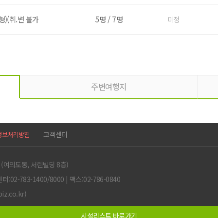
)(취.변 불가
5명 / 7명
미정
주변여행지
고객센터
정보처리방침
 (여의도동, 서린빌딩 8층)
2-783-1400/8000 | 팩스:02-786-0840
.co.kr)
시설리스트 바로가기