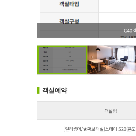
G40 객실안내
객실예약
객실명
[얼리썸머/★확보객실]스테이 S20(콘도형