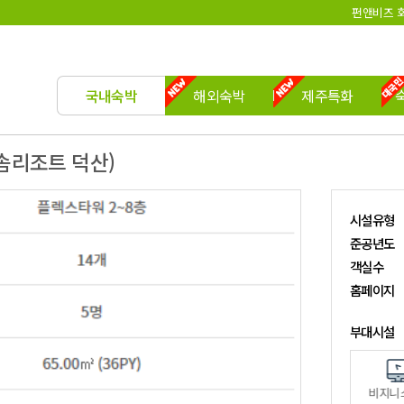
펀앤비즈 회
국내숙박
해외숙박
제주특화
리솜리조트 덕산)
시설유형
준공년도
객실수
홈페이지
부대시설
커피숍/카페
산책로
레스토랑
편의점
마사지
회의실
비지니스센