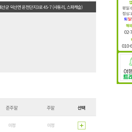
예산군 덕산면 온천단지3로 45-7 (사동리, 스파캐슬)
평일:09
점심:12
토
/
일
해
플
02-
010-
준주말
주말
선택
미정
미정