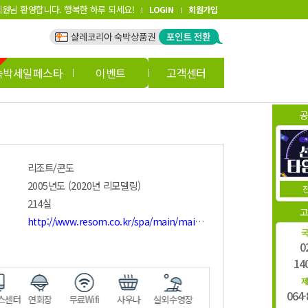
원님 환영합니다. 행복한 하루 되세요!
LOGIN
회원가입
숙박세일페스타
이벤트
고객센터
리조트/콘도
2005년도 (2020년 리모델링)
214실
http://www.resom.co.kr/spa/main/main.asp
0
14
064-
터
연회장
무료Wifi
사우나
실외수영장
바비큐장
수화물보관
커피숍/카