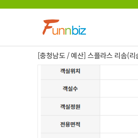
[충청남도 / 예산] 스플라스 리솜(
실외수영장
바비큐장
수화물보관