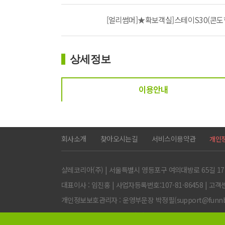
[얼리썸머]★확보객실]스테이S30(콘도형
상세정보
이용안내
회사소개
찾아오시는길
서비스이용약관
개인
샬레코리아(주) | 서울특별시 영등포구 여의대방로 65길 17
대표이사 : 임진홍 | 사업자등록번호:107-81-86458 | 고객센터:0
개인정보보호관리자 : 운영부문장 박정필(support@funnbiz
Copyright ⓒ 샬레코리아(주) All rights Reserved.