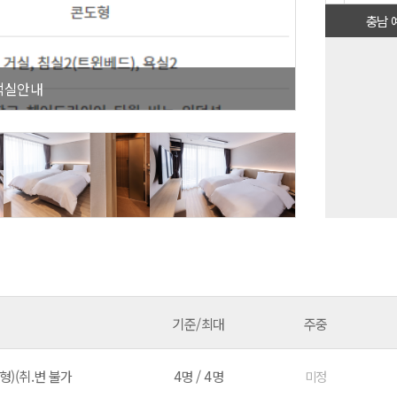
충남 
플레스타워 - G40
기준/최대
주중
)(취.변 불가
4명 / 4명
미정