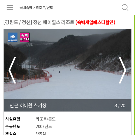
국내숙박 > 리조트/콘도
[강원도 / 정선] 정선 메이힐스 리조트
(숙박세일페스타할인)
3
20
인근 하이원 스키장
/
시설유형
리조트/콘도
준공년도
2007년도
객실수
595실