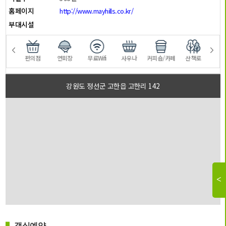
홈페이지
http://www.mayhills.co.kr/
부대시설
스토랑
편의점
연회장
무료Wifi
사우나
커피숍/카페
산책로
테
강원도 정선군 고한읍 고한리 142
객실예약