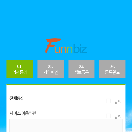
01.
02.
03.
04.
약관동의
가입확인
정보등록
등록완료
전체동의
모든
약관
서비스 이용약관
에 동
의합
샬레
니다.
코리
아
서