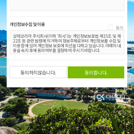
비스
이용
약관
제1조 (목적)
에 동
의합
개인정보수집 및 이용
이 약관은 샬레코리아 주식회사(이하 ‘회사’)에서 제공하는 전
니다.
자상거래 관련 서비스를 이용함에 있어 회사와 이용자(이하
샬레
‘회원’이라 함)의 권리, 의무 및 책임사항을 정하는 것을 목적으
샬레코리아 주식회사(이하 '회사')는 개인정보보호법 제15조 및 제
코리
로 합니다.
22조 등 관련 법령에 의거하여 정보주체로부터 개인정보를 수집 및
아
개
이용 함에 있어 개인정보 보호에 최선을 다하고 있습니다. 아래의 내
인정
용을 숙지 후에 동의여부를 결정하여 주시기 바랍니다.
보수
집 및
제2조 (용어의 정의)
1. 개인정보수집 및 이용 내역
이용
에 동
(1) 수집 및 이용항목
의합
- 필수항목 :
(1) '이용자'란 회사에 접속하여 이 약관에 따라 회사가 제공하
아이디, 이름, 비밀번호, 휴대전화 번호
니다.
는 서비스를 받는 회원 및 비회원을 말합니다.
- 선택항목 : 이메일
(2) 수집 및 이용목적 : 서비스 이용에 따른 개인식별 및 서비스제공
(2) '회원'이라 함은 회사에 개인 정보를 제공하여 회원 등록을
(휴양시설 이용)
한 자로서, 계속적으로 회사가 제공하는 서비스를 이용할 수 있
(3) 수집 및 이용기간 : 서비스종료 시 까지
는 자를 말합니다.
(4) 수집 및 이용거부 : 귀하는 개인정보를 수집 및 이용하는데 동의
를 거부할 권리가 있으며, 동의를 거부할 경우 서비스 이용이 제한됩
(3) '비회원'이라 함은 회원에 가입하지 않고 회사가 제공하는
니다.
서비스를 제공받는 자를 말합니다.
(4) '아이디'라 함은 회원의 식별과 서비스 이용을 위하여 정한
문자나 숫자 또는 그 조합을 의미합니다.